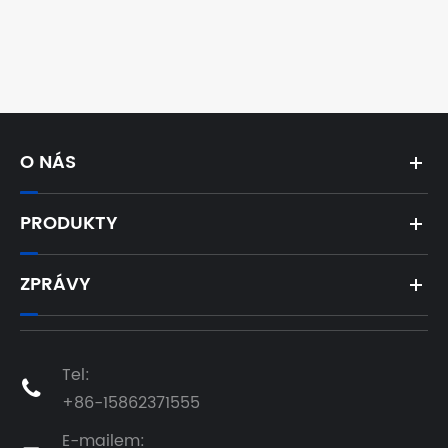
O NÁS
PRODUKTY
ZPRÁVY
Tel:

+86-15862371555
E-mailem: