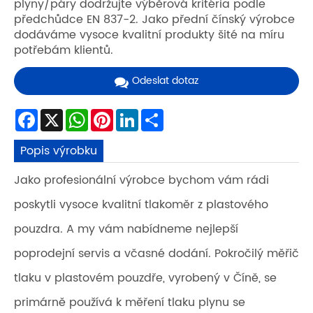
plyny/páry dodržujte výběrová kritéria podle
předchůdce EN 837-2. Jako přední čínský výrobce
dodáváme vysoce kvalitní produkty šité na míru
potřebám klientů.
Odeslat dotaz
Facebook
X
WhatsApp
Pinterest
LinkedIn
Share
Popis výrobku
Jako profesionální výrobce bychom vám rádi
poskytli vysoce kvalitní tlakoměr z plastového
pouzdra. A my vám nabídneme nejlepší
poprodejní servis a včasné dodání. Pokročilý měřič
tlaku v plastovém pouzdře, vyrobený v Číně, se
primárně používá k měření tlaku plynu se