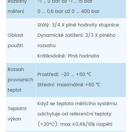
Rozsahy
-1 … 0 bar až -1 … 15 bar
měření
0 ... 0,6 bar až 0 ... 400 bar
Stálý: 3/4 X plné hodnoty stupnice
Oblast
Dynamické zatížení: 2/3 X plného
použití
rozsahu
Krátkodobé: Plná hodnota
Rozsah
Prostředí: -20 ... +60 ℃
provozních
Střední: maximálně +60 ℃
teplot
Když se teplota měřicího systému
Teplotní
odchyluje od referenční teploty
výkon
(+20°C): max.±0,4%/10k rozpětí