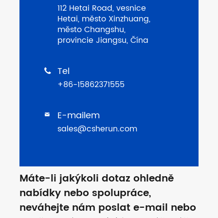
112 Hetai Road, vesnice
Hetai, město Xinzhuang,
město Changshu,
provincie Jiangsu, Čína
Tel

+86-15862371555
E-mailem

sales@csherun.com
Máte-li jakýkoli dotaz ohledně
nabídky nebo spolupráce,
neváhejte nám poslat e-mail nebo