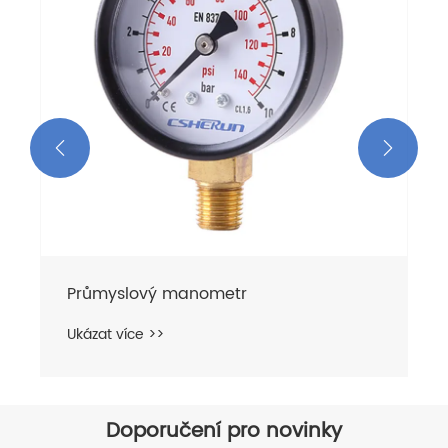


ůmyslový manometr
zat více >>
Doporučení pro novinky