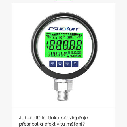
Je váš kontaktní tlakoměr skutečn
vytvořen pro potřeby ropy a zemn
plynu?
Ukázat více >>
e