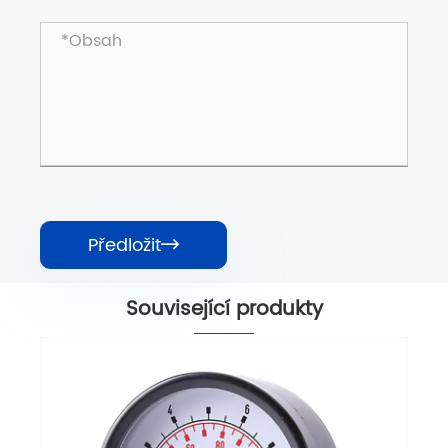
Předložit

Související produkty
Kompakt
Ukázat ví