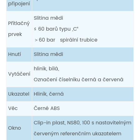
připojení
Slitina mědi
Přítlačný
≤ 60 barů typu „C“
prvek
＞60 bar spirální trubice
Hnutí
Slitina mědi
hliník, bílá,
Vytáčení
Označení číselníku černá a červená
Ukazatel
Hliník, černá
Věc
Černé ABS
Clip-in plast, NS80, 100 s nastavitelným
Okno
červeným referenčním ukazatelem