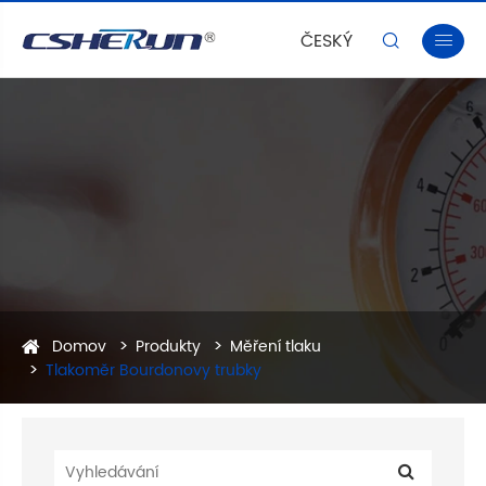
ČESKÝ


Domov
Produkty
Měření tlaku
Tlakoměr Bourdonovy trubky