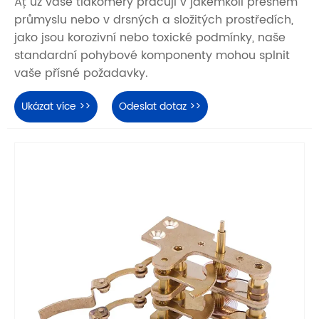
Ať už vaše tlakoměry pracují v jakémkoli přesném
průmyslu nebo v drsných a složitých prostředích,
jako jsou korozivní nebo toxické podmínky, naše
standardní pohybové komponenty mohou splnit
vaše přísné požadavky.
Ukázat více >>
Odeslat dotaz >>