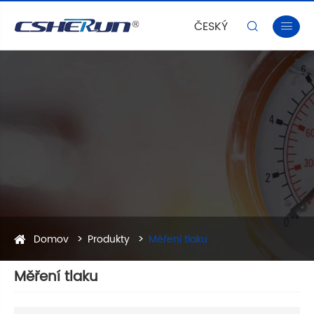
ČESKÝ


Domov
Produkty
Měření tlaku
Měření tlaku