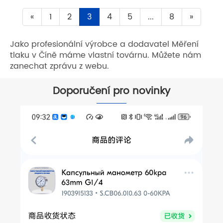
«
1
2
3
4
5
...
8
»
Jako profesionální výrobce a dodavatel Měření
tlaku v Číně máme vlastní továrnu. Můžete nám
zanechat zprávu z webu.
Doporučení pro novinky