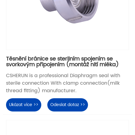
Těsnění bránice se sterilním spojením se
svorkovým připojením (montáž nití mléka)
CSHERUN is a professional Diaphragm seal with
sterile connection With clamp connection(milk
thread fitting) manufacturer.
Ukázat více >>
Odeslat dotaz >>