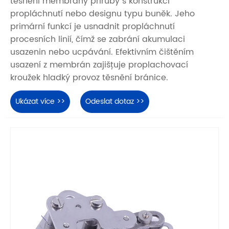
těsnění membrány příruby s konstrukcí
propláchnutí nebo designu typu buněk. Jeho
primární funkcí je usnadnit propláchnutí
procesních linií, čímž se zabrání akumulaci
usazenin nebo ucpávání. Efektivním čištěním
usazení z membrán zajišťuje proplachovací
kroužek hladký provoz těsnění bránice.
Ukázat více >>
Odeslat dotaz >>