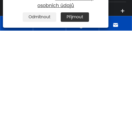
osobních údajů
ZPRÁVY
Odmítnout
Přijmout




Tel:

+86-15862371555
E-mailem:

sales@csherun.com
Adresa: 112 Hetai Road, vesnice Hetai,
město Xinzhuang, město Changshu,

provincie Jiangsu, Čína